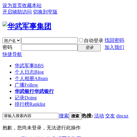
设为首页
收藏本站
开启辅助访问
切换到窄版
找回密码
自动登录
密码
加入我们
登录
快捷导航
华武军事
BBS
个人日志
Blog
个人相册
Album
广播
Follow
华武银行
华武银行
记录
Doing
排行榜
Ranklist
搜索
热搜:
活动
交友
discuz
搜索
抱歉，您尚未登录，无法进行此操作